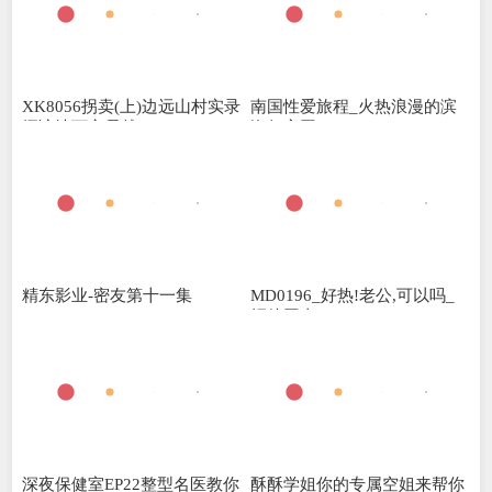
XK8056拐卖(上)边远山村实录
南国性爱旅程_火热浪漫的滨
探访地下交易越
海行官网
精东影业-密友第十一集
MD0196_好热!老公,可以吗_
招待同事...
深夜保健室EP22整型名医教你
酥酥学姐你的专属空姐来帮你